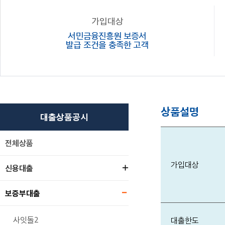
가입대상
서민금융진흥원 보증서
발급 조건을 충족한 고객
상품설명
대출상품공시
전체상품
가입대상
신용대출
보증부대출
사잇돌2
대출한도