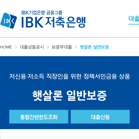
대
HOME
대출상품공시
보증부대출
햇살론 일반보증
저신용∙저소득 직장인을 위한 정책서민금융 상품
햇살론 일반보증
통합간편한도조회
대출신청