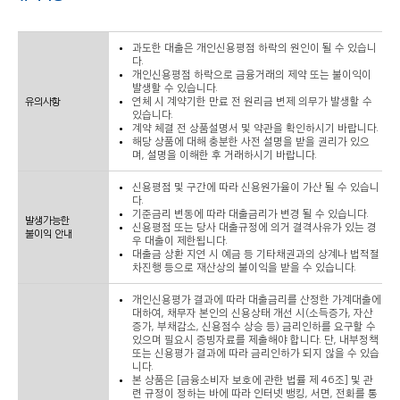
과도한 대출은 개인신용평점 하락의 원인이 될 수 있습니
다.
개인신용평점 하락으로 금융거래의 제약 또는 불이익이
발생할 수 있습니다.
유의사항
연체 시 계약기한 만료 전 원리금 변제 의무가 발생할 수
있습니다.
계약 체결 전 상품설명서 및 약관을 확인하시기 바랍니다.
해당 상품에 대해 충분한 사전 설명을 받을 권리가 있으
며, 설명을 이해한 후 거래하시기 바랍니다.
신용평점 및 구간에 따라 신용원가율이 가산 될 수 있습니
다.
기준금리 변동에 따라 대출금리가 변경 될 수 있습니다.
발생가능한
신용평점 또는 당사 대출규정에 의거 결격사유가 있는 경
불이익 안내
우 대출이 제한됩니다.
대출금 상환 지연 시 예금 등 기타채권과의 상계나 법적절
차진행 등으로 재산상의 불이익을 받을 수 있습니다.
개인신용평가 결과에 따라 대출금리를 산정한 가계대출에
대하여, 채무자 본인의 신용상태 개선 시(소득증가, 자산
증가, 부채감소, 신용점수 상승 등) 금리인하를 요구할 수
있으며 필요시 증빙자료를 제출해야 합니다. 단, 내부정책
또는 신용평가 결과에 따라 금리인하가 되지 않을 수 있습
니다.
본 상품은 [금융소비자 보호에 관한 법률 제 46조] 및 관
련 규정이 정하는 바에 따라 인터넷 뱅킹, 서면, 전화를 통