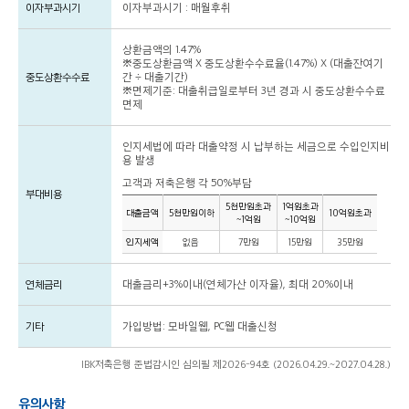
이자부과시기
이자부과시기 : 매월후취
상환금액의 1.47%
※중도상환금액 X 중도상환수수료율(1.47%) X (대출잔여기
중도상환수수료
간 ÷ 대출기간)
※면제기준: 대출취급일로부터 3년 경과 시 중도상환수수료
면제
인지세법에 따라 대출약정 시 납부하는 세금으로 수입인지비
용 발생
고객과 저축은행 각 50%부담
부대비용
5천만원초과
1억원초과
대출금액
5천만원이하
10억원초과
~1억원
~10억원
인지세액
없음
7만원
15만원
35만원
연체금리
대출금리+3%이내(연체가산 이자율), 최대 20%이내
기타
가입방법: 모바일웹, PC웹 대출신청
IBK저축은행 준법감시인 심의필 제2026-94호 (2026.04.29.~2027.04.28.)
유의사항