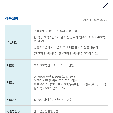
상품설명
기준일: 2025.07.22.
소득증빙 가능한 만 20세 이상 고객
현 직장 재직기간 120일 이상 근로자(연소득 최소 2,400만
원 이상)
가입대상
당행 CSS평가 시스템에 의해 대출한도가 산출되는 자
(NICE개인신용평점 및 KCB개인신용평점 351점 이상)
대출한도
최저 100만원 ~ 최대 7,000만원
연 7.90% ~ 연 19.99% (고정금리)
※고객 AS평점 등에 따라 달리 적용
대출금리
※부울경 직장인에 한해 0.3%p 우대금리 적용 (우대금리 적
용시 연7.60%~연19.99%)
대출기간
1년~5년이내 (1년 단위 선택가능)
상환방법 및
원리금균등분할상환