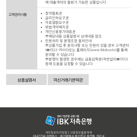
해 대출계약의 철회가 가능한 상품입니다.
청약철회권
고객권리사항
금리인하요구권
자료열람요구권
위법계약해지권
개인신용평가대응권
※해당내용 상품설명서 상세내용 참조
민원처리 및 분쟁조정 절차안내
※상품가입 후 문의사항 또는 민원이 있을 경우 고객센터
(☎1522-7900)또는 홈페이지(www.ibksb.co.kr)를 통해
문의할 수 있습니다.
※분쟁이 발생한 경우에는 금융감독원(국번없이☎1332)
등에 도움을 요청할 수 있습니다.
상품설명서
여신거래기본약관
개인정보처리방침
|
신용정보활용체제
(우47254) 지번주소 : 부산광역시 부산진구 부전동 260-4