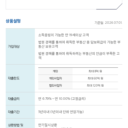
상품설명
기준일: 2026.07.01.
소득증빙이 가능한 만 19세이상 고객
법원 경매를 통하여 취득한 부동산 중 담보취급이 가능한 부
가입대상
동산 보유고객
법원 경매를 통하여 취득하려는 부동산의 잔금이 부족한 고
객
개인
최대 8억 원
대출한도
개인사업자
최대 60억 원
법인사업자
최대 120억 원
대출금리
연 6.79% ~ 연 10.00% (고정금리)
대출기간
5년이내 (1년이내 단위 연장가능)
상환방법 및
만기일시상환