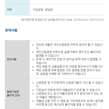
기타
가입방법: 영업점
IBK저축은행 준법감시인 심의필 제2026-169호 (2026.06.26.~2027.06.25.)
유의사항
과도한 대출은 개인신용평점 하락의 원인이 될 수 있습니
다.
개인신용평점 하락으로 금융거래의 제약 또는 불이익이
발생할 수 있습니다.
유의사항
연체 시 계약기한 만료 전 원리금 변제 의무가 발생할 수
있습니다.
계약 체결 전 상품설명서 및 약관을 확인하시기 바랍니다.
해당 상품에 대해 충분한 사전 설명을 받을 권리가 있으
며, 설명을 이해한 후 거래하시기 바랍니다.
신용평점 및 구간에 따라 신용원가율이 가산 될 수 있습니
다.
기준금리 변동에 따라 대출금리가 변경 될 수 있습니다.
발생가능한
신용평점 또는 당사 대출규정에 의거 결격사유가 있는 경
불이익 안내
우 대출이 제한됩니다.
대출금 상환 지연 시 예금 등 기타채권과의 상계나 법적절
차진행 등으로 재산상의 불이익을 받을 수 있습니다.