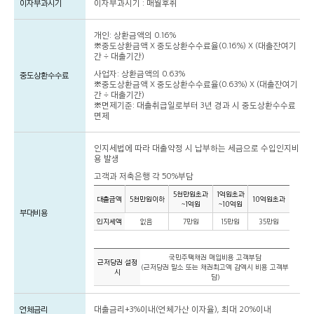
이자부과시기
이자부과시기 : 매월후취
개인: 상환금액의 0.16%
※중도상환금액 X 중도상환수수료율(0.16%) X (대출잔여기
간 ÷ 대출기간)
사업자: 상환금액의 0.63%
중도상환수수료
※중도상환금액 X 중도상환수수료율(0.63%) X (대출잔여기
간 ÷ 대출기간)
※면제기준: 대출취급일로부터 3년 경과 시 중도상환수수료
면제
인지세법에 따라 대출약정 시 납부하는 세금으로 수입인지비
용 발생
고객과 저축은행 각 50%부담
5천만원초과
1억원초과
대출금액
5천만원이하
10억원초과
~1억원
~10억원
부대비용
인지세액
없음
7만원
15만원
35만원
국민주택채권 매입비용 고객부담
근저당권 설정
(근저당권 말소 또는 채권최고액 감액시 비용 고객부
시
담)
연체금리
대출금리+3%이내(연체가산 이자율), 최대 20%이내