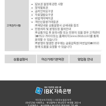
담보권 설정에 관한 사항
청약철회권
금리인하요구권
자료열람요구권
위법계약해지권
개인신용평가대응권
고객권리사항
※해당내용 상품설명서 상세내용 참조
민원처리 및 분쟁조정 절차안내
※상품가입 후 문의사항 또는 민원이 있을 경우 고객센터
(☎1522-7900)또는 홈페이지(www.ibksb.co.kr)를 통해
문의할 수 있습니다.
※분쟁이 발생한 경우에는 금융감독원(국번없이☎1332)
등에 도움을 요청할 수 있습니다.
상품설명서
여신거래기본약관
영업점 안내
개인정보처리방침
|
신용정보활용체제
(우47254) 지번주소 : 부산광역시 부산진구 부전동 260-4
도로명주소 : 부산광역시 부산진구 중앙대로 735 4층